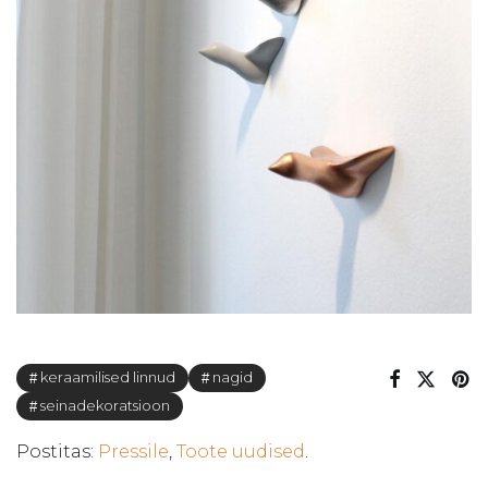
keraamilised linnud
nagid
seinadekoratsioon
Postitas:
Pressile
,
Toote uudised
.