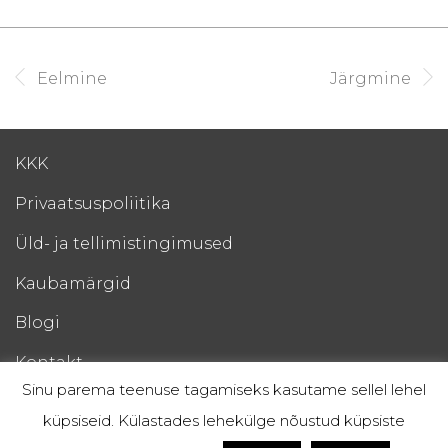
Eelmine
Järgmine
KKK
Privaatsuspoliitika
Üld- ja tellimistingimused
Kaubamärgid
Blogi
Kontakt
Sinu parema teenuse tagamiseks kasutame sellel lehel
Esto Järelmaks
küpsiseid. Külastades lehekülge nõustud küpsiste