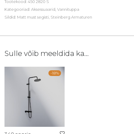
Tootekood:
450 2820 S
Kategooriad:
Aksessuaarid
,
Vannituppa
Sildid:
Matt must segisti
,
Steinberg Armaturen
Sulle võib meeldida ka…
-
18
%