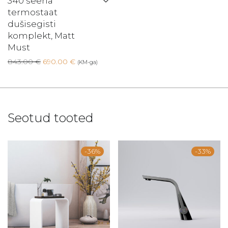
340 seeria
termostaat
dušisegisti
komplekt, Matt
Must
Algne hind oli: 843.00 €.
Current price is: 690.00 €.
843.00
€
690.00
€
(KM-ga)
Seotud tooted
-
36
%
-
33
%