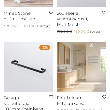
Mineo Stone
260 seeria
duširuumi iste
valamusegisti,
Matt Must
Price range: 380.00 € through 450.00 €
380.00
€
–
450.00
€
(KM-ga)
Algne hind oli: 732.00
Current pric
732.00
€
490.00
€
(KM-ga)
-
35
%
Design
Flex I elektri
rätikuhoidja
käterätikuivati
600mm Steinberg,