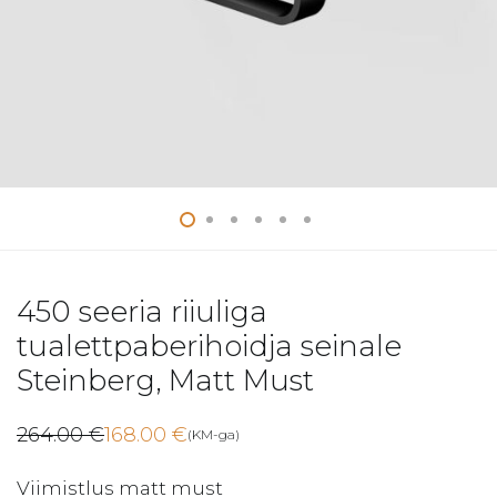
450 seeria riiuliga
tualettpaberihoidja seinale
Steinberg, Matt Must
264.00
€
168.00
€
(KM-ga)
Algne
Current
hind
price
oli:
is:
Viimistlus matt must
264.00 €.
168.00 €.