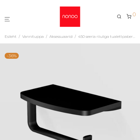
0
Esileht
/
Vannituppa
/
Aksessuaarid
/
450 seeria riiuliga tualettpaberihoidja seinale Steinberg, Matt Must
-
36
%