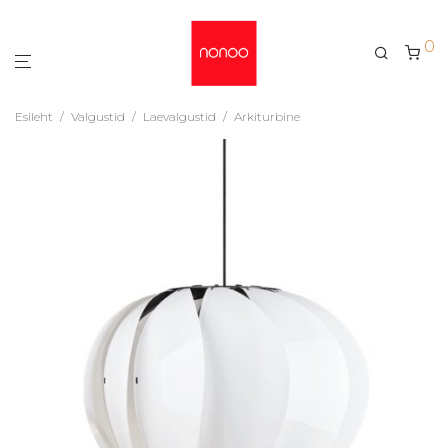
0
Esileht
/
Valgustid
/
Laevalgustid
/
Arkiturbine