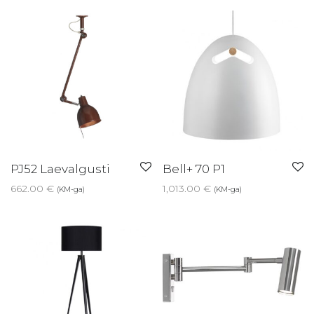
PJ52 Laevalgusti
Bell+ 70 P1
662.00
€
1,013.00
€
(KM-ga)
(KM-ga)