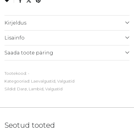
Kirjeldus
Lisainfo
Saada toote päring
Tootekood:
-
Kategooriad:
Laevalgustid
,
Valgustid
Sildid:
Darø
,
Lambid
,
Valgustid
Seotud tooted