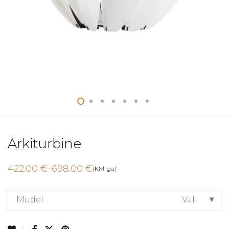
Arkiturbine
422.00
€
698.00
€
–
(KM-ga)
Price
range:
422.00 €
through
Mudel
Vali
698.00 €