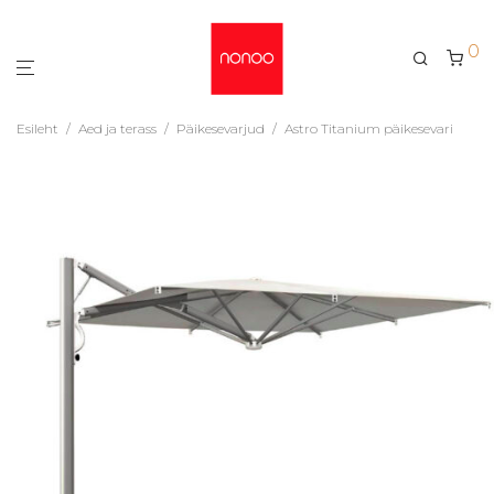
0
Esileht
/
Aed ja terass
/
Päikesevarjud
/
Astro Titanium päikesevari