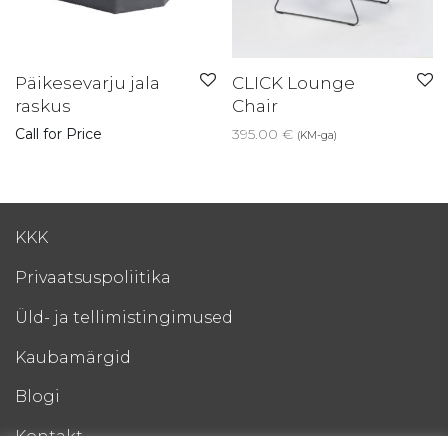
Päikesevarju jala
CLICK Lounge
raskus
Chair
Call for Price
395.00
€
(KM-ga)
KKK
Privaatsuspoliitika
Üld- ja tellimistingimused
Kaubamärgid
Blogi
Kontakt