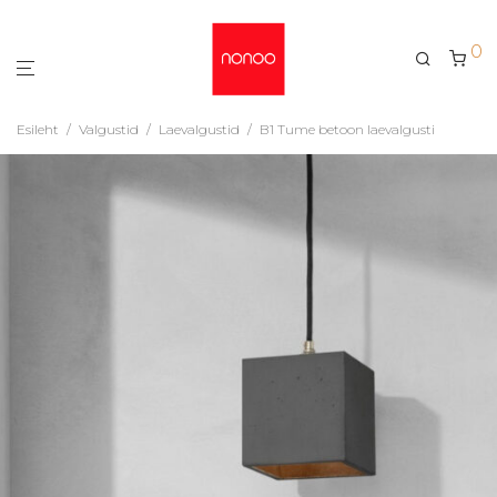
0
Esileht
/
Valgustid
/
Laevalgustid
/
B1 Tume betoon laevalgusti