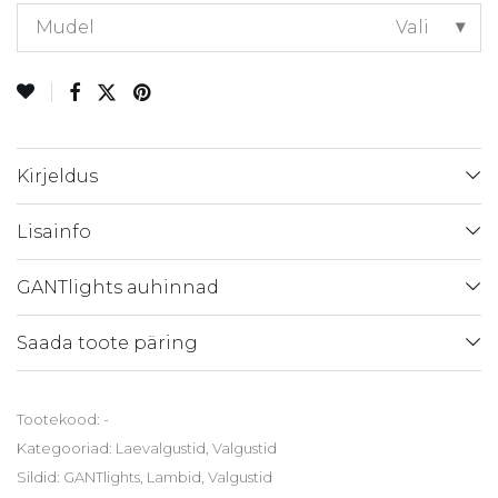
Mudel
Vali
Kirjeldus
Lisainfo
GANTlights auhinnad
Saada toote päring
Tootekood:
-
Kategooriad:
Laevalgustid
,
Valgustid
Sildid:
GANTlights
,
Lambid
,
Valgustid