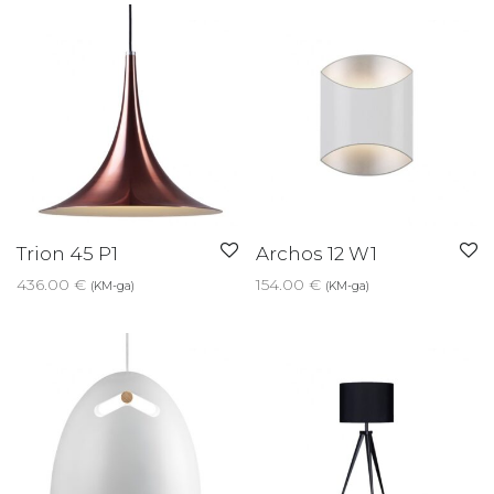
Trion 45 P1
Archos 12 W1
436.00
€
154.00
€
(KM-ga)
(KM-ga)