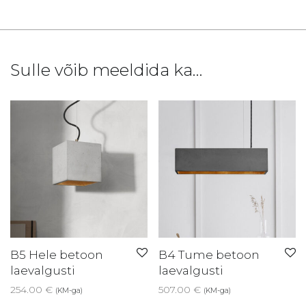
Sulle võib meeldida ka…
B5 Hele betoon
B4 Tume betoon
laevalgusti
laevalgusti
254.00
€
507.00
€
(KM-ga)
(KM-ga)