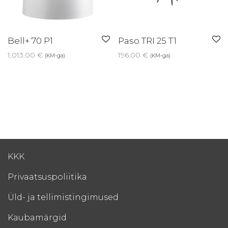
Bell+ 70 P1
Paso TRI 25 T1
1,013.00
€
196.00
€
(KM-ga)
(KM-ga)
KKK
Privaatsuspoliitika
Üld- ja tellimistingimused
Kaubamärgid