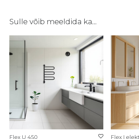
Sulle võib meeldida ka…
Flex U 450
Flex I elek