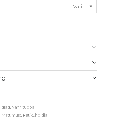
Vali
ng
idjad
,
Vannituppa
,
Matt must
,
Rätikuhoidja