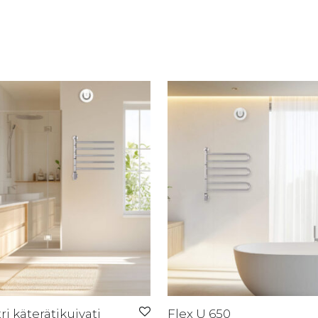
tri käterätikuivati
Flex U 650