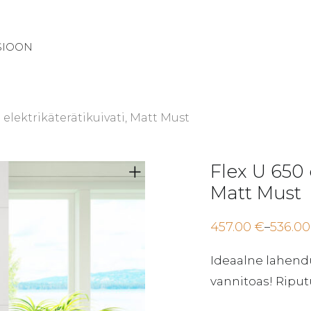
SIOON
 elektrikäterätikuivati, Matt Must
Flex U 650 e
Matt Must
457.00
€
536.0
–
Price
range:
457.00 €
Ideaalne lahend
through
536.00 €
vannitoas! Riput