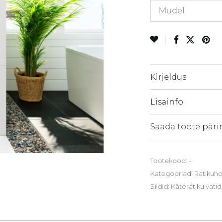
Mudel
Kirjeldus
Lisainfo
Saada toote päri
Tootekood:
-
Kategooriad:
Rätikuho
Sildid:
Käterätikuivatid