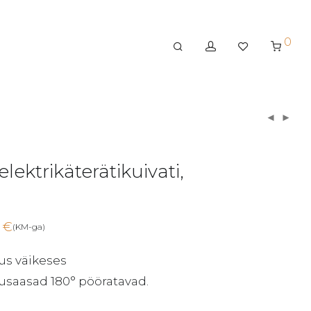
0
lektrikäterätikuivati,
0
€
(KM-ga)
us väikeses
usaasad 180° pööratavad.