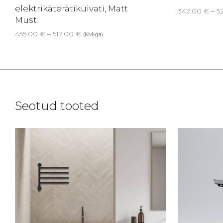
elektrikäterätikuivati, Matt
342.00
€
–
5
Must
Price range: 455.00 € through 517.00 €
455.00
€
–
517.00
€
(KM-ga)
Seotud tooted