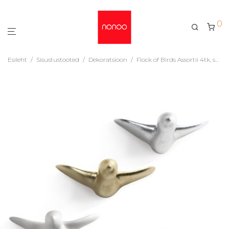
0
Esileht
/
Sisustustooted
/
Dekoratsioon
/
Flock of Birds Assortii 4tk, seina dekoratsioon