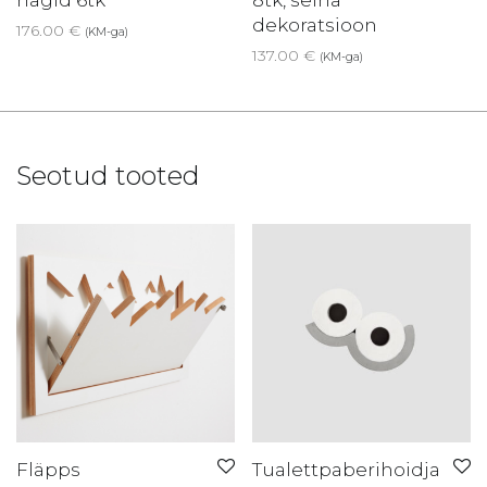
nagid 6tk
8tk, seina
dekoratsioon
176.00
€
(KM-ga)
137.00
€
(KM-ga)
Seotud tooted
Fläpps
Tualettpaberihoidja