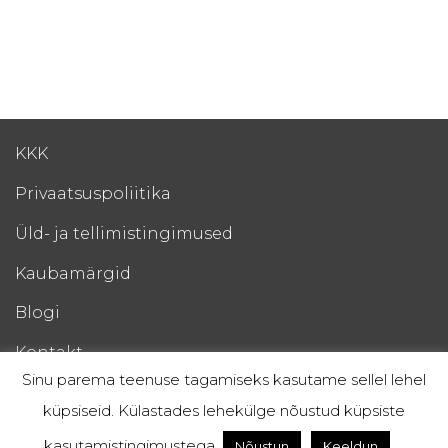
KKK
Privaatsuspoliitika
Üld- ja tellimistingimused
Kaubamärgid
Blogi
Kontakt
Sinu parema teenuse tagamiseks kasutame sellel lehel
Esto Järelmaks
küpsiseid. Külastades lehekülge nõustud küpsiste
kasutamistingimustega.
Nõustun
Keeldun