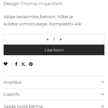
Design:
Thomas Poganitsch
Valge keraamika, betoon, hõbe ja
kuldse viimistlusega. Komplektis 4tk
Lisa korvi
Kirjeldus
Lisainfo
Saada toote päring