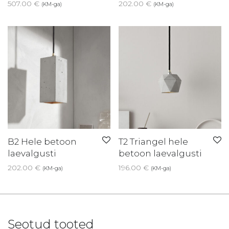
507.00
€
202.00
€
(KM-ga)
(KM-ga)
B2 Hele betoon
T2 Triangel hele
laevalgusti
betoon laevalgusti
202.00
€
196.00
€
(KM-ga)
(KM-ga)
Seotud tooted