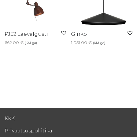
PJ52 Laevalgusti
Ginko
662.00
€
1,051.00
€
(KM-ga)
(KM-ga)
KKK
Privaatsuspoliitika