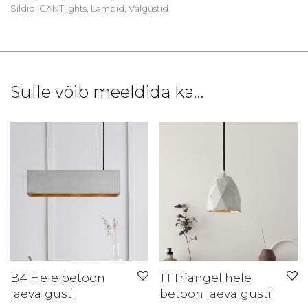
Sildid:
GANTlights
,
Lambid
,
Valgustid
Sulle võib meeldida ka…
B4 Hele betoon
T1 Triangel hele
laevalgusti
betoon laevalgusti