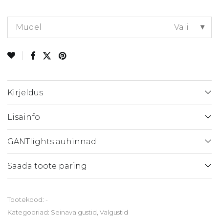
Mudel
Vali
Kirjeldus
Lisainfo
GANTlights auhinnad
Saada toote päring
Tootekood:
-
Kategooriad:
Seinavalgustid
,
Valgustid