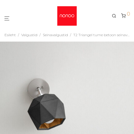
0
Esileht
/
Valgustid
/
Seinavalgustid
/
T2 Triangel tume betoon seinavalgusti