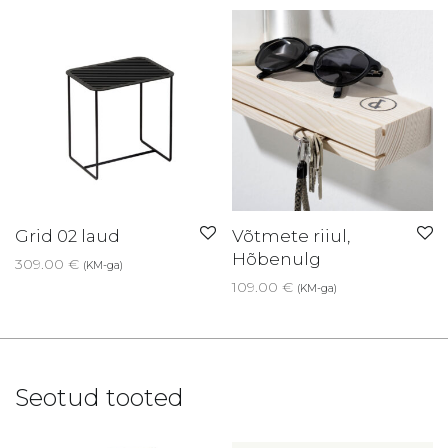
Grid 02 laud
Võtmete riiul,
Hõbenulg
309.00
€
(KM-ga)
109.00
€
(KM-ga)
Seotud tooted