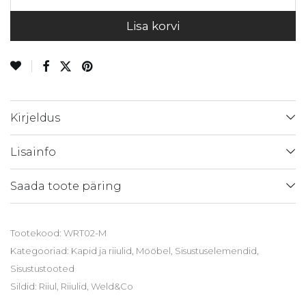
Lisa korvi
Kirjeldus
Lisainfo
Saada toote päring
Tootekood:
WRT02-M
Kategooriad:
Kapid ja riiulid
,
Mööbel
,
Sisustuselemendid
,
Sisustustooted
Sildid:
Riiul
,
Riiulid
,
Weld&Co