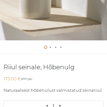
Riiul seinale, Hõbenulg
173.00
€
(KM-ga)
Naturaalsest hõbenulust valmistatud seinariiul