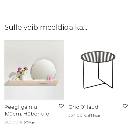
Sulle võib meeldida ka…
Peegliga riiul
Grid 01 laud
100cm, Hõbenulg
334.00
€
(KM-ga)
263.00
€
(KM-ga)