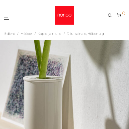
0
Esileht
/
Mööbel
/
Kapid ja riiulid
/
Riiul seinale, Hõbenulg