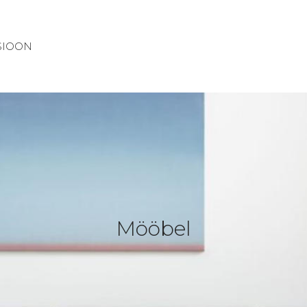
SIOON
Mööbel