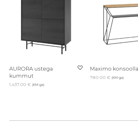
AURORA ustega
Maximo konsooll
kummut
780.00
€
(KM-ga)
1,437.00
€
(KM-ga)