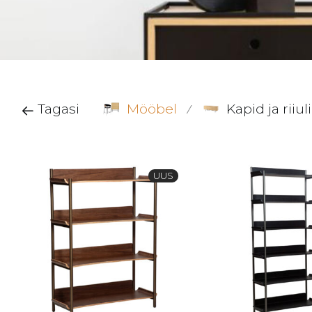
Tagasi
Mööbel
Kapid ja riiul
⁄
UUS