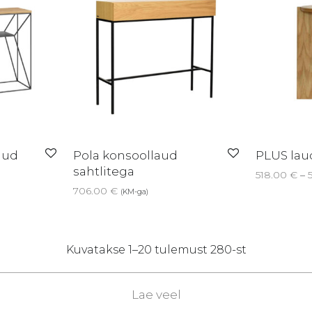
aud
Pola konsoollaud
PLUS lau
sahtlitega
518.00
€
–
706.00
€
(KM-ga)
Sorted
Kuvatakse 1–20 tulemust 280-st
by
latest
Lae veel