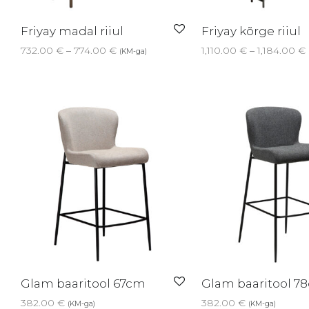
Friyay madal riiul
Friyay kõrge riiul
Price range: 732.00 € through 774.00 €
732.00
€
–
774.00
€
1,110.00
€
–
1,184.00
€
(KM-ga)
Glam baaritool 67cm
Glam baaritool 7
382.00
€
382.00
€
(KM-ga)
(KM-ga)