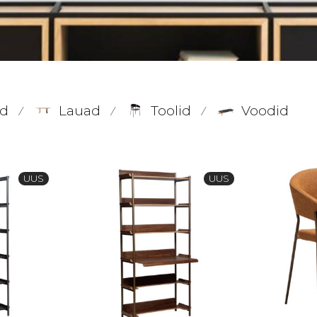
id
Lauad
Toolid
Voodid
⁄
⁄
⁄
UUS
UUS