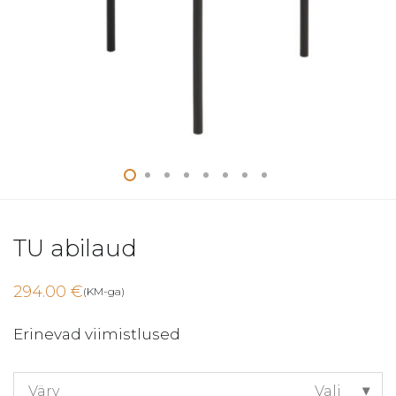
TU abilaud
294.00
€
(KM-ga)
Erinevad viimistlused
Värv
Vali