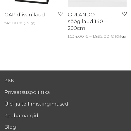
GAP diivanilaud
ORLANDO
söögilaud 140 –
549.00
€
(KM-ga)
200cm
Price ra
1,534.00
€
–
1,892.00
€
(KM-ga)
KKK
Privaatsuspoliitika
Üld- ja tellimistingimused
Kaubamärgid
Blogi