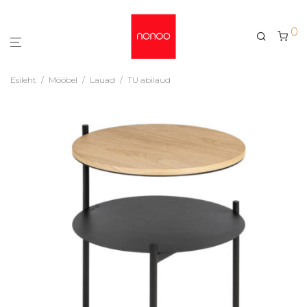
0
Esileht
/
Mööbel
/
Lauad
/
TU abilaud