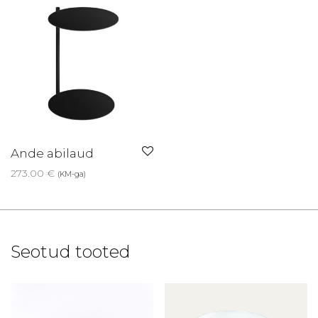
Ande abilaud
273.00
€
(KM-ga)
Seotud tooted