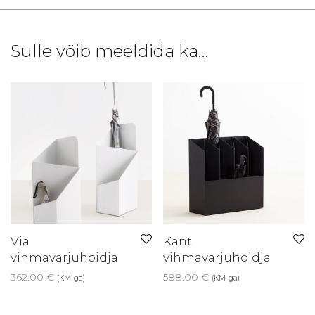
Sulle võib meeldida ka…
Via
Kant
vihmavarjuhoidja
vihmavarjuhoidja
362.00
€
588.00
€
(KM-ga)
(KM-ga)