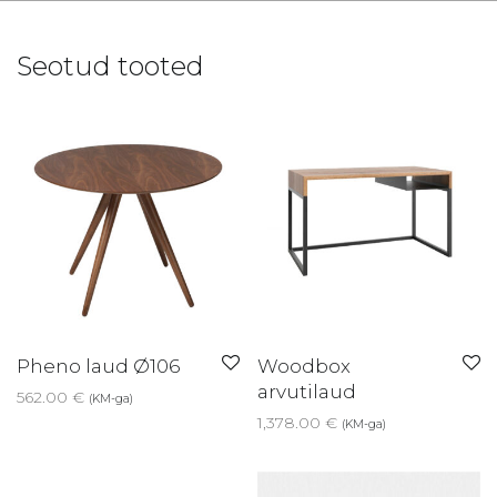
Seotud tooted
Pheno laud Ø106
Woodbox
arvutilaud
562.00
€
(KM-ga)
1,378.00
€
(KM-ga)