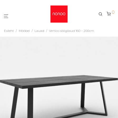
0
Esileht
/
Mööbel
/
Lauad
/
Vertico söögilaud 160 – 200cm