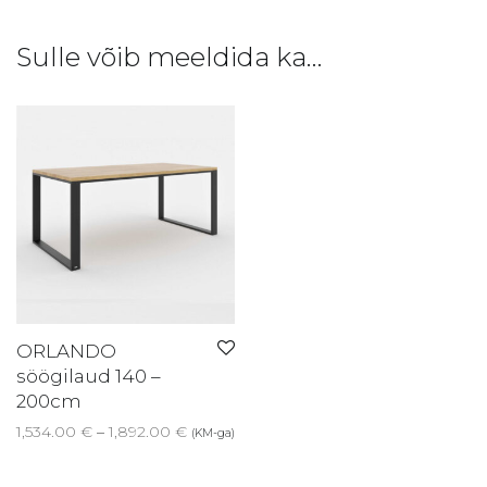
Sulle võib meeldida ka…
ORLANDO
söögilaud 140 –
200cm
Price range: 1,534.00 € through 1,892.0
1,534.00
€
–
1,892.00
€
(KM-ga)