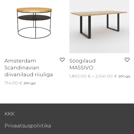
Amsterdam
Söögilaud
Scandinavian
MASSIVO
diivanilaud riiuliga
Price ra
1,892.00
€
–
2,041.00
€
(KM-ga)
714.00
€
(KM-ga)
KKK
Privaatsuspoliitika