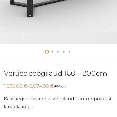
Vertico söögilaud 160 – 200cm
1,830.00
€
2,074.00
€
–
(KM-ga)
Price
range:
1,830.00 €
Kaasaegse disainiga söögilaud. Tammepuidust
through
2,074.00 €
lauaplaadiga