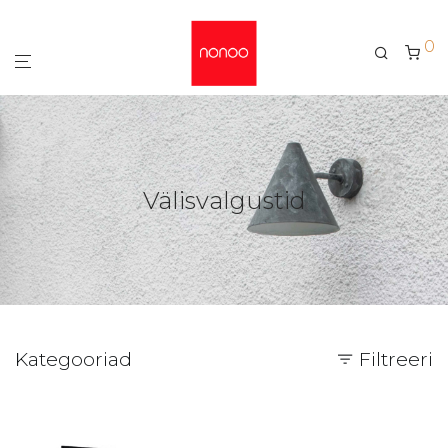
0
Välisvalgustid
Kategooriad
Filtreeri