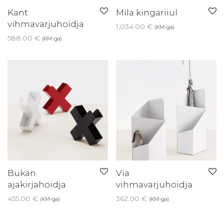
Kant
Mila kingariiul
vihmavarjuhoidja
1,034.00
€
(KM-ga)
588.00
€
(KM-ga)
Bukan
Via
ajakirjahoidja
vihmavarjuhoidja
455.00
€
362.00
€
(KM-ga)
(KM-ga)