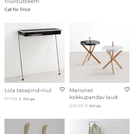
riiulisüsteem
Call for Price
Lola tasapind-riiul
Marionet
kokkupandav laud
917.00
€
(KM-ga)
543.00
€
(KM-ga)