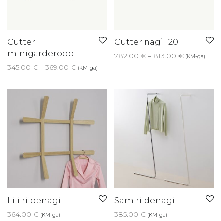
Cutter
Cutter nagi 120
minigarderoob
Price rang
782.00
€
–
813.00
€
(KM-ga)
Price range: 345.00 € through 369.00 €
345.00
€
–
369.00
€
(KM-ga)
Lili riidenagi
Sam riidenagi
364.00
€
385.00
€
(KM-ga)
(KM-ga)