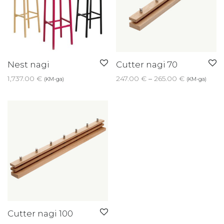
Nest nagi
Cutter nagi 70
Price range
1,737.00
€
247.00
€
–
265.00
€
(KM-ga)
(KM-ga)
Cutter nagi 100