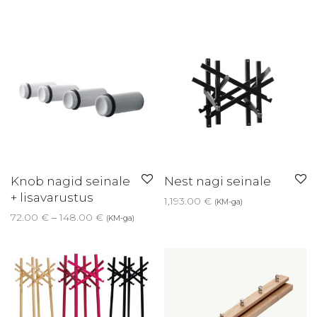
Knob nagid seinale
Nest nagi seinale
+ lisavarustus
1,193.00
€
(KM-ga)
Price range: 72.00 € through 148.00 €
72.00
€
–
148.00
€
(KM-ga)