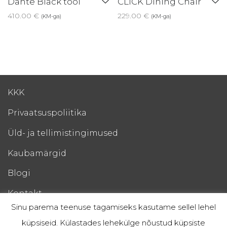
Dante Black tool
CLICK Dining Chair
410.00
€
229.00
€
(KM-ga)
(KM-ga)
KKK
Privaatsuspoliitika
Üld- ja tellimistingimused
Kaubamärgid
Blogi
Kontakt
Sinu parema teenuse tagamiseks kasutame sellel lehel
Esto Järelmaks
küpsiseid. Külastades lehekülge nõustud küpsiste