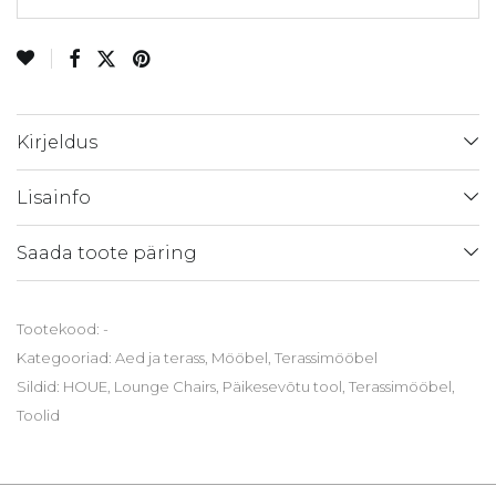
Kirjeldus
Lisainfo
Saada toote päring
Tootekood:
-
Kategooriad:
Aed ja terass
,
Mööbel
,
Terassimööbel
Sildid:
HOUE
,
Lounge Chairs
,
Päikesevõtu tool
,
Terassimööbel
,
Toolid