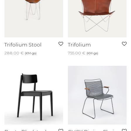
Trifolium Stool
Trifolium
288.00
€
755.00
€
(KM-ga)
(KM-ga)