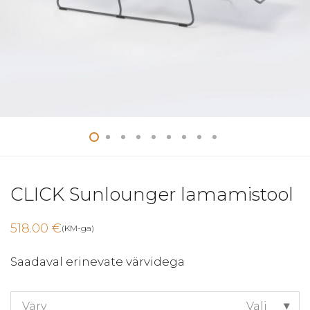
CLICK Sunlounger lamamistool
518.00
€
(KM-ga)
Saadaval erinevate värvidega
Värv
Vali