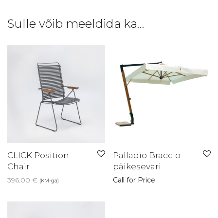
Sulle võib meeldida ka…
CLICK Position
Palladio Braccio
Chair
päikesevari
396.00
€
Call for Price
(KM-ga)