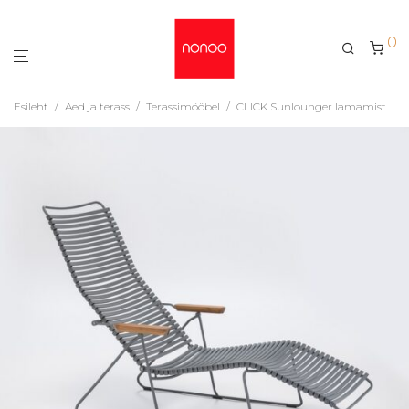
0
Esileht
/
Aed ja terass
/
Terassimööbel
/
CLICK Sunlounger lamamistool