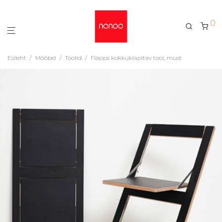
0
Esileht
/
Mööbel
/
Toolid
/
Fläpps kokkuklapitav tool, must