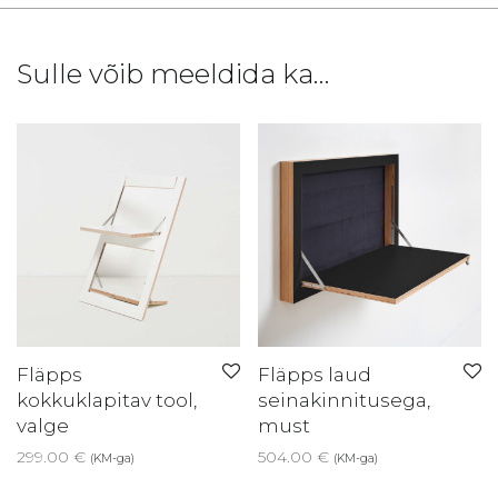
Sulle võib meeldida ka…
Fläpps
Fläpps laud
kokkuklapitav tool,
seinakinnitusega,
valge
must
299.00
€
504.00
€
(KM-ga)
(KM-ga)