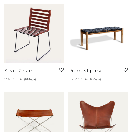
Strap Chair
Puidust pink
598.00
€
1,312.00
€
(KM-ga)
(KM-ga)