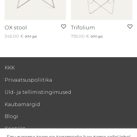
OX stool
Trifolium
345.00
€
755.00
€
(KM-ga)
(KM-ga)
KKK
Privaatsuspoliitika
Üld- ja tellimistingimused
Kaubamärgid
Blogi
Kontakt
Sinu parema teenuse tagamiseks kasutame sellel lehel