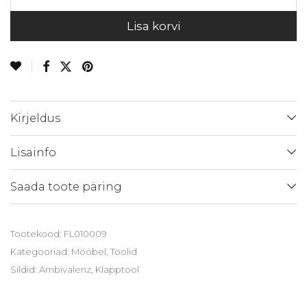
Lisa korvi
Kirjeldus
Lisainfo
Saada toote päring
Tootekood:
FL010009
Kategooriad:
Mööbel
,
Toolid
Sildid:
Ambivalenz
,
Klapptool