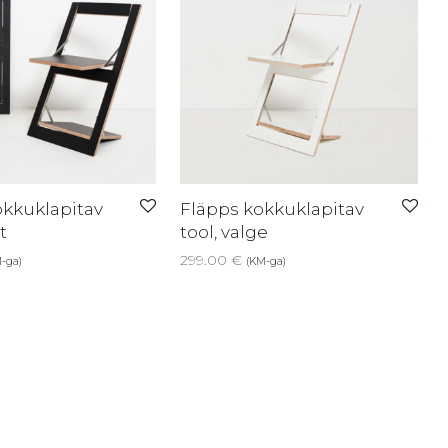
okkuklapitav
Fläpps kokkuklapitav
t
tool, valge
299.00
€
-ga)
(KM-ga)