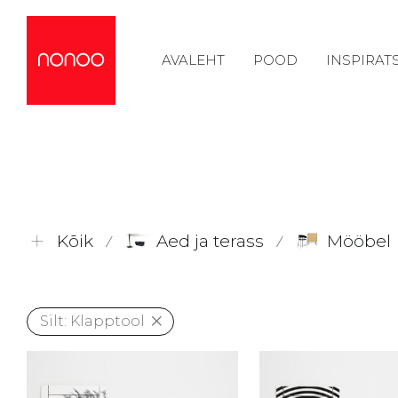
AVALEHT
POOD
INSPIRAT
Kõik
Aed ja terass
Mööbel
⁄
⁄
Silt:
Klapptool