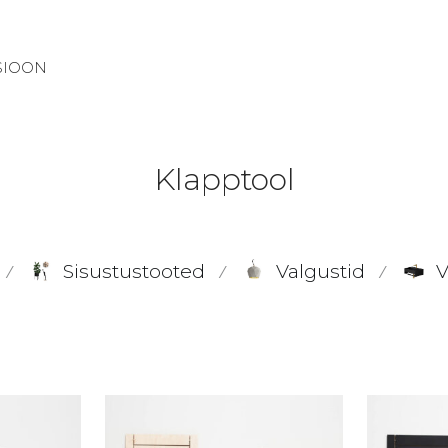
SIOON
Klapptool
Sisustustooted
Valgustid
V
⁄
⁄
⁄