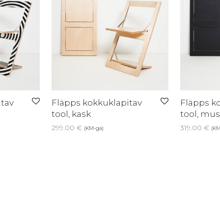
tav
Fläpps kokkuklapitav
Fläpps k
tool, kask
tool, mus
299.00
€
319.00
€
(KM-ga)
(KM