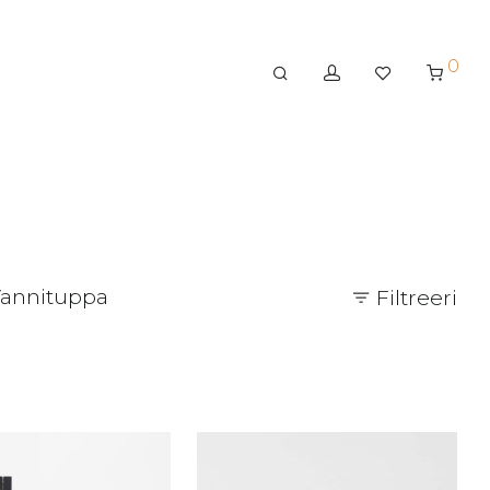
0
annituppa
Filtreeri