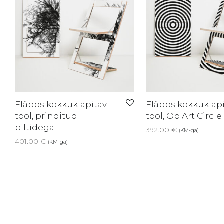
Fläpps kokkuklapitav
Fläpps kokkuklapi
tool, prinditud
tool, Op Art Circle
piltidega
392.00
€
(KM-ga)
401.00
€
(KM-ga)