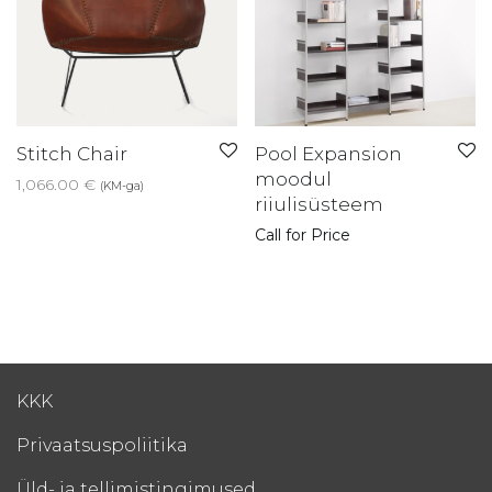
Stitch Chair
Pool Expansion
moodul
1,066.00
€
(KM-ga)
riiulisüsteem
Call for Price
KKK
Privaatsuspoliitika
Üld- ja tellimistingimused