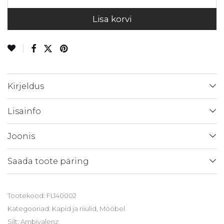
Lisa korvi
Kirjeldus
Lisainfo
Joonis
Saada toote päring
Tootekood:
FL140002
Kategooriad:
Kapid ja riiulid
,
Mööbel
Silt:
Ambivalenz