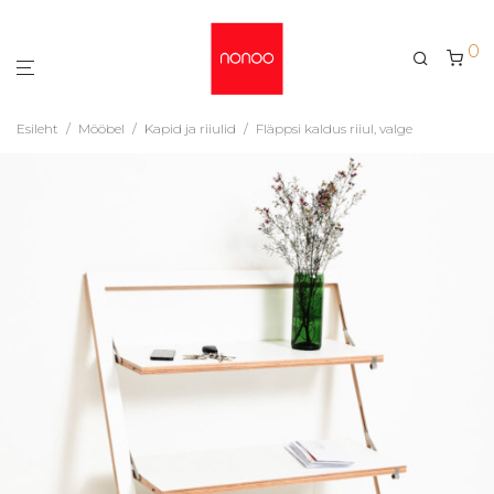
0
Esileht
/
Mööbel
/
Kapid ja riiulid
/
Fläppsi kaldus riiul, valge