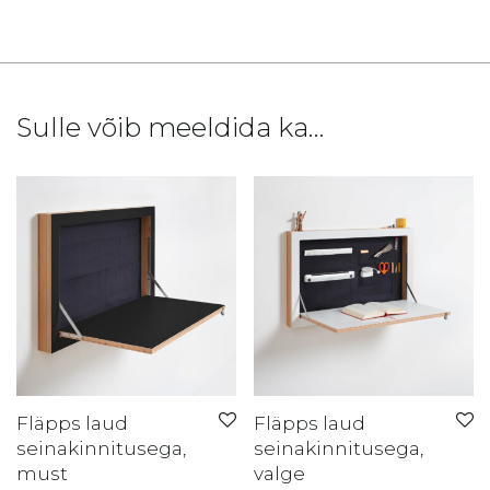
Sulle võib meeldida ka…
Fläpps laud
Fläpps laud
seinakinnitusega,
seinakinnitusega,
must
valge