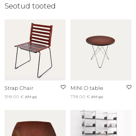
Seotud tooted
Strap Chair
MINI O table
598.00
€
738.00
€
(KM-ga)
(KM-ga)