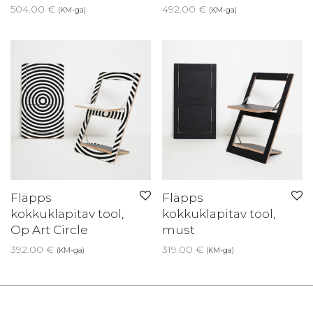
504.00
€
492.00
€
(KM-ga)
(KM-ga)
Fläpps
Fläpps
kokkuklapitav tool,
kokkuklapitav tool,
Op Art Circle
must
392.00
€
319.00
€
(KM-ga)
(KM-ga)