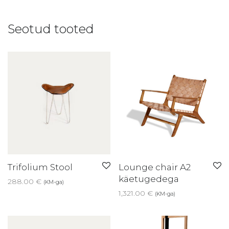
Seotud tooted
Trifolium Stool
Lounge chair A2
käetugedega
288.00
€
(KM-ga)
1,321.00
€
(KM-ga)