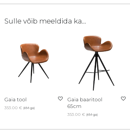
Sulle võib meeldida ka…
Gaia tool
Gaia baaritool
65cm
353.00
€
(KM-ga)
353.00
€
(KM-ga)