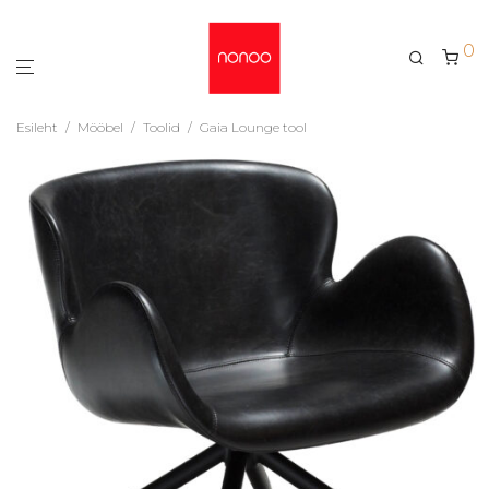
0
Esileht
/
Mööbel
/
Toolid
/
Gaia Lounge tool