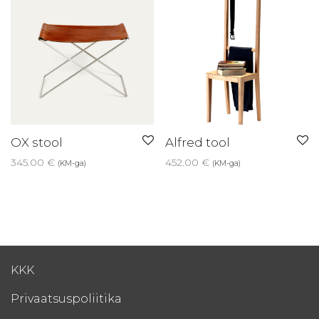
OX stool
Alfred tool
345.00
€
452.00
€
(KM-ga)
(KM-ga)
KKK
Privaatsuspoliitika