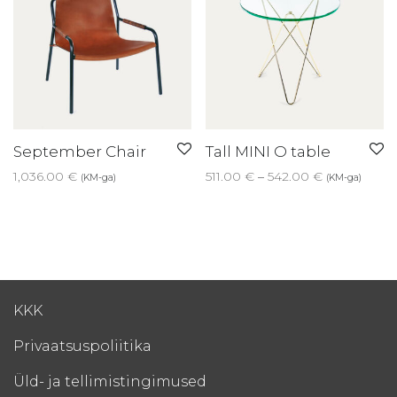
September Chair
Tall MINI O table
Price range:
1,036.00
€
511.00
€
–
542.00
€
(KM-ga)
(KM-ga)
KKK
Privaatsuspoliitika
Üld- ja tellimistingimused