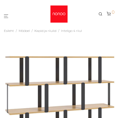
0
Esileht
/
Mööbel
/
Kapid ja riiulid
/
Inteligo 4 riiul