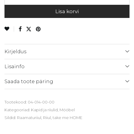
Lisa korvi
Kirjeldus
Lisainfo
Saada toote päring
Tootekood:
04-014-00-00
Kategooriad:
Kapid ja riiulid
,
Mööbel
Sildid:
Raamaturiiul
,
Riiul
,
take me HOME