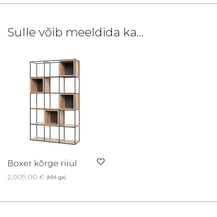
Sulle võib meeldida ka…
Boxer kõrge riiul
2,009.00
€
(KM-ga)