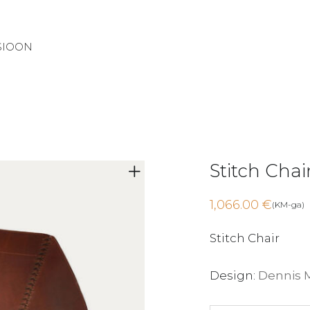
SIOON
Stitch Chai
1,066.00
€
(KM-ga)
Stitch Chair
Design:
Dennis 