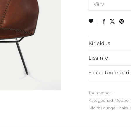
Värv
Kirjeldus
Lisainfo
Saada toote päri
Tootekood:
-
Kategooriad:
Mööbel
Sildid:
Lounge Chairs
,