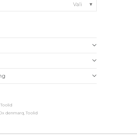
Vali
ng
,
Toolid
Ox denmarq
,
Toolid