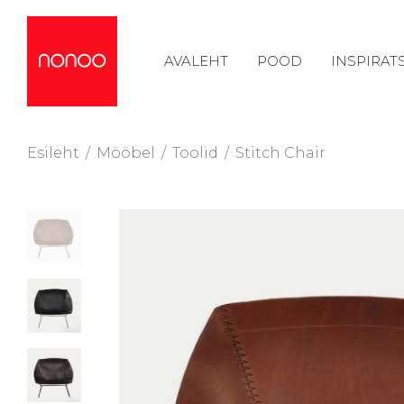
AVALEHT
POOD
INSPIRAT
Esileht
/
Mööbel
/
Toolid
/
Stitch Chair