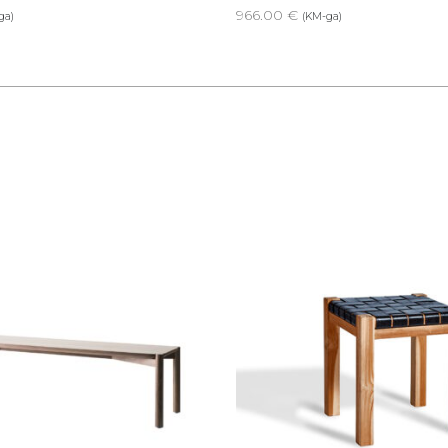
966.00
€
ga)
(KM-ga)