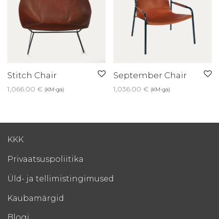
Stitch Chair
September Chair
1,066.00
€
1,036.00
€
(KM-ga)
(KM-ga)
KKK
Privaatsuspoliitika
Üld- ja tellimistingimused
Kaubamärgid
Blogi