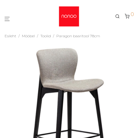
0
Esileht
/
Mööbel
/
Toolid
/
Paragon baaritool 78cm