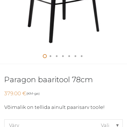
Paragon baaritool 78cm
379.00
€
(KM-ga)
Võimalik on tellida ainult paarisarv toole!
Värv
Vali