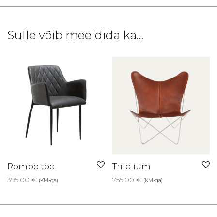
Sulle võib meeldida ka…
Rombo tool
Trifolium
395.00
€
755.00
€
(KM-ga)
(KM-ga)