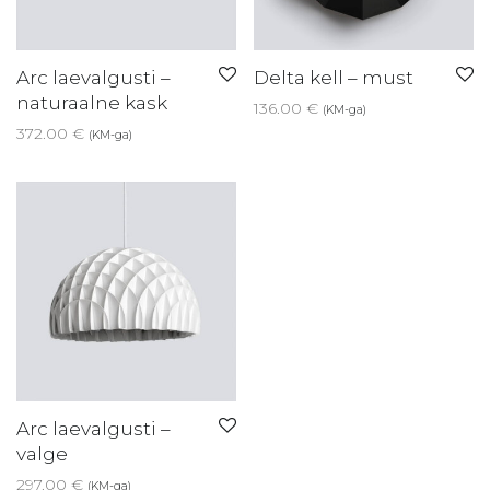
Arc laevalgusti –
Delta kell – must
naturaalne kask
136.00
€
(KM-ga)
372.00
€
(KM-ga)
Arc laevalgusti –
valge
297.00
€
(KM-ga)