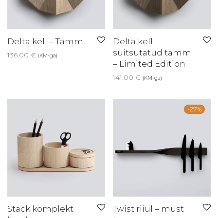
Delta kell – Tamm
Delta kell
suitsutatud tamm
136.00
€
(KM-ga)
– Limited Edition
141.00
€
(KM-ga)
-
27
%
Stack komplekt
Twist riiul – must