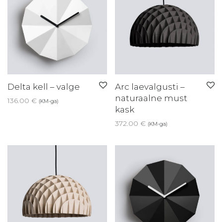
Delta kell – valge
Arc laevalgusti –
naturaalne must
136.00
€
(KM-ga)
kask
372.00
€
(KM-ga)