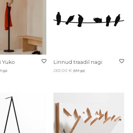
i Yuko
Linnud traadil nagi
263.00
€
M-ga)
(KM-ga)