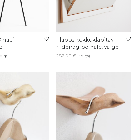
0 nagi
Fläpps kokkuklapitav
e
riidenagi seinale, valge
282.00
€
M-ga)
(KM-ga)