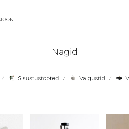
SIOON
Nagid
Sisustustooted
Valgustid
V
⁄
⁄
⁄