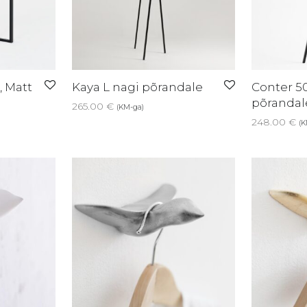
, Matt
Kaya L nagi põrandale
Conter 5
põrandal
265.00
€
(KM-ga)
248.00
€
(K