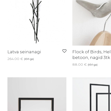
Latva seinanagi
Flock of Birds, He
betoon, nagid 3tk
264.00
€
(KM-ga)
88.00
€
(KM-ga)