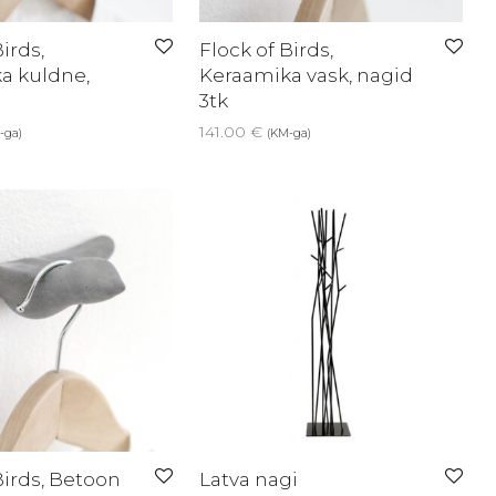
irds,
Flock of Birds,
a kuldne,
Keraamika vask, nagid
3tk
141.00
€
-ga)
(KM-ga)
Birds, Betoon
Latva nagi