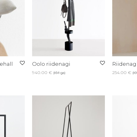
lehall
Oolo riidenagi
Riidenag
940.00
€
254.00
€
(KM-ga)
(K