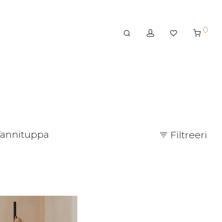
0
annituppa
Filtreeri