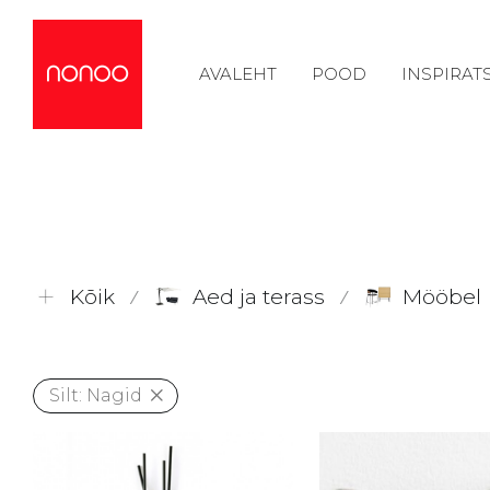
AVALEHT
POOD
INSPIRAT
Kõik
Aed ja terass
Mööbel
⁄
⁄
Silt:
Nagid