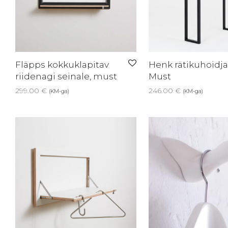
Fläpps kokkuklapitav
Henk rätikuhoidja
riidenagi seinale, must
Must
299.00
€
246.00
€
(KM-ga)
(KM-ga)