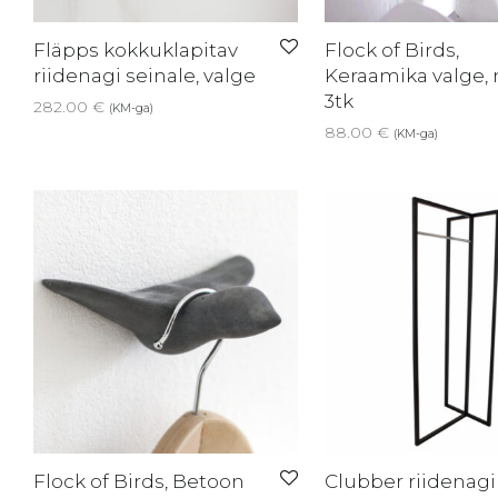
Fläpps kokkuklapitav
Flock of Birds,
riidenagi seinale, valge
Keraamika valge, 
3tk
282.00
€
(KM-ga)
88.00
€
(KM-ga)
Flock of Birds, Betoon
Clubber riidenagi