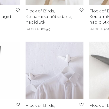
Flock of Birds,
Flock of B
nagid
Keraamika hõbedane,
Keraamik
nagid 3tk
nagid 3tk
141.00
€
141.00
€
(KM-ga)
(KM
Flock of Birds,
Flock of 